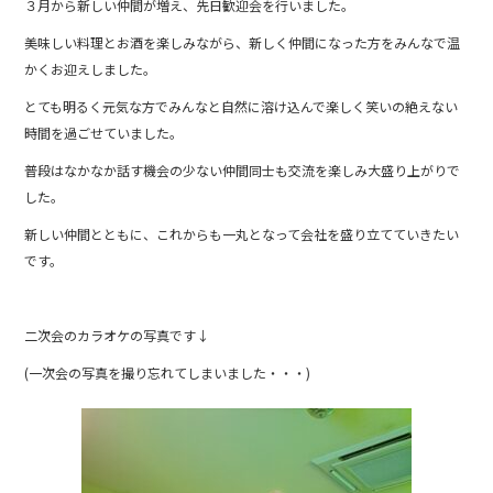
３月から新しい仲間が増え、先日歓迎会を行いました。
o
o
美味しい料理とお酒を楽しみながら、新しく仲間になった方をみんなで温
かくお迎えしました。
k
とても明るく元気な方でみんなと自然に溶け込んで楽しく笑いの絶えない
時間を過ごせていました。
普段はなかなか話す機会の少ない仲間同士も交流を楽しみ大盛り上がりで
した。
新しい仲間とともに、これからも一丸となって会社を盛り立てていきたい
です。
二次会のカラオケの写真です↓
(一次会の写真を撮り忘れてしまいました・・・)