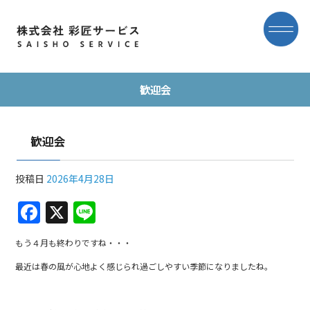
歓迎会
歓迎会
投稿日
2026年4月28日
F
X
Li
a
n
もう４月も終わりですね・・・
c
e
最近は春の風が心地よく感じられ過ごしやすい季節になりましたね。
e
b