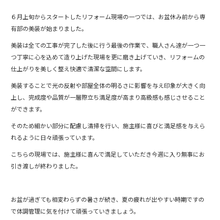
b
６月上旬からスタートしたリフォーム現場の一つでは、お盆休み前から専
o
有部の美装が始まりました。
o
美装は全ての工事が完了した後に行う最後の作業で、職人さん達が一つ一
k
つ丁寧に心を込めて造り上げた現場を更に磨き上げていき、リフォームの
仕上がりを美しく整え快適で清潔な空間にします。
美装することで光の反射や部屋全体の明るさに影響を与え印象が大きく向
上し、完成度や品質が一層際立ち満足度が高まり高級感も感じさせること
ができます。
そのため細かい部分に配慮し清掃を行い、施主様に喜びと満足感を与えら
れるように日々頑張っています。
こちらの現場では、施主様に喜んで満足していただき今週に入り無事にお
引き渡しが終わりました。
お盆が過ぎても相変わらずの暑さが続き、夏の疲れが出やすい時期ですの
で体調管理に気を付けて頑張っていきましょう。