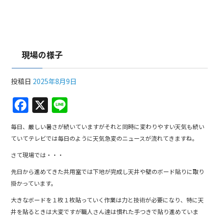
現場の様子
投稿日
2025年8月9日
F
X
Li
a
n
毎日、厳しい暑さが続いていますがそれと同時に変わりやすい天気も続い
c
e
ていてテレビでは毎日のように天気急変のニュースが流れてきますね。
e
さて現場では・・・
b
先日から進めてきた共用室では下地が完成し天井や壁のボード貼りに取り
o
掛かっています。
o
大きなボードを１枚１枚貼っていく作業は力と技術が必要になり、特に天
k
井を貼るときは大変ですが職人さん達は慣れた手つきで貼り進めていま