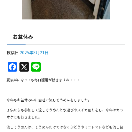
お盆休み
投稿日
2025年8月21日
F
X
Li
a
n
夏後半になっても毎日猛暑が続きますね・・・
c
e
e
今年もお盆休み中に会社で流しそうめんをしました。
b
子供たちも参加して流しそうめんと水遊びやスイカ割りをし、今年はカラ
o
オケにも行きました。
o
流しそうめんは、そうめんだけではなくぶどうやミニトマトなども流し普