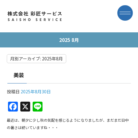
2025 8月
月別アーカイブ:
2025年8月
美装
投稿日
2025年8月30日
F
X
Li
a
n
最近は、朝夕に少し秋の気配を感じるようになりましたが、まだまだ日中
c
e
の暑さは続いていますね・・・
e