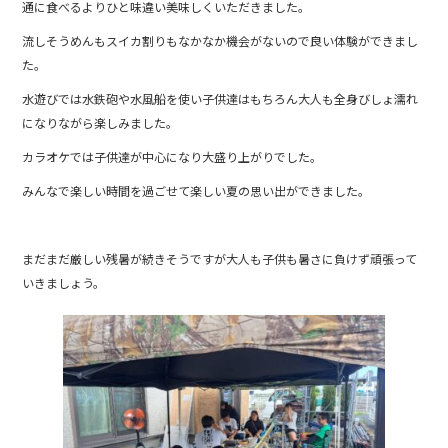
k
通に食べるよりひと味違い美味しくいただきました。
流しそうめんもスイカ割りもなかなか機会がないので良い体験ができまし
た。
水遊びでは水鉄砲や水風船を使い子供達はもちろん大人も全身びしょ濡れ
になりながら楽しみました。
カラオケでは子供達が中心になり大盛り上がりでした。
みんなで楽しい時間を過ごせて楽しい夏の思い出ができました。
まだまだ厳しい残暑が続きそうですが大人も子供も暑さに負けず頑張って
いきましょう。