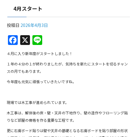
4月スタート
投稿日
2026年4月3日
F
X
Li
a
n
４月に入り新年度がスタートしました！
c
e
１年の４分の１が終わりましたが、気持ちを新たにスタートを切るチャン
e
スの月でもあります。
b
今年度も元気に頑張っていきたいですね。
o
o
現場では木工事が進められています。
k
木工事は、解体後の床・壁・天井の下地作り、壁の造作やフローリング貼
りなど部屋の骨格を作る重要な工程です。
更に石膏ボード貼りは壁や天井の基礎となる石膏ボードを貼り部屋の形状