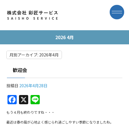
2026 4月
月別アーカイブ:
2026年4月
歓迎会
投稿日
2026年4月28日
F
X
Li
a
n
もう４月も終わりですね・・・
c
e
最近は春の風が心地よく感じられ過ごしやすい季節になりましたね。
e