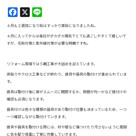
F
X
Li
a
n
４月も２週目になり桜はすっかり葉桜になりましたね。
c
e
４月に入ってからは毎日がポカポカ陽気でとても過ごしやすくて嬉しいで
e
すが、花粉対策と紫外線対策が必要な時期ですね。
b
o
リフォーム現場では５期工事が大詰めを迎えています。
o
床貼りやクロス工事などが終わり、建具や器具の取付けが進められていま
k
す。
建具は取付け後に扉がスムーズに開閉するか、隙間が均一かなど建付けの
確認も必須になります。
器具付けは色々な種類の器具があり取付け位置も決まっているため、一つ
一つ確認しながら取付けていきます。
建具や器具を取付ける際には、枠や壁など傷つけたり汚さないように周囲
に気を配り慎重に丁寧に作業していきます。