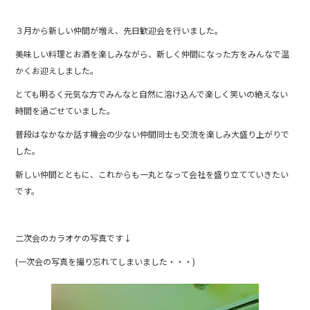
b
３月から新しい仲間が増え、先日歓迎会を行いました。
o
o
美味しい料理とお酒を楽しみながら、新しく仲間になった方をみんなで温
かくお迎えしました。
k
とても明るく元気な方でみんなと自然に溶け込んで楽しく笑いの絶えない
時間を過ごせていました。
普段はなかなか話す機会の少ない仲間同士も交流を楽しみ大盛り上がりで
した。
新しい仲間とともに、これからも一丸となって会社を盛り立てていきたい
です。
二次会のカラオケの写真です↓
(一次会の写真を撮り忘れてしまいました・・・)